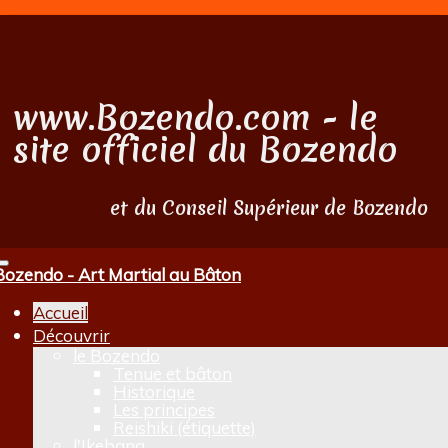
www.Bozendo.com - le
site officiel du Bozendo
et du Conseil Supérieur de Bozendo
Toggle
Bozendo - Art Martial au Bâton
navigation
Accueil
Découvrir
le Bozendo
Tenue et bâton
Historique
Les principes
Reishiki (étiquette)
l'Ikebana