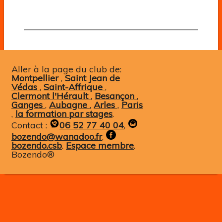
Bozendo
Aller à la page du club de:
Montpellier
,
Saint Jean de
Védas
,
Saint-Affrique
,
Clermont l'Hérault
,
Besançon
,
Ganges
,
Aubagne
,
Arles
,
Paris
,
la formation par stages
.
Contact :
06 52 77 40 04
,
bozendo@wanadoo.fr
,
bozendo.csb
.
Espace membre
.
Bozendo®