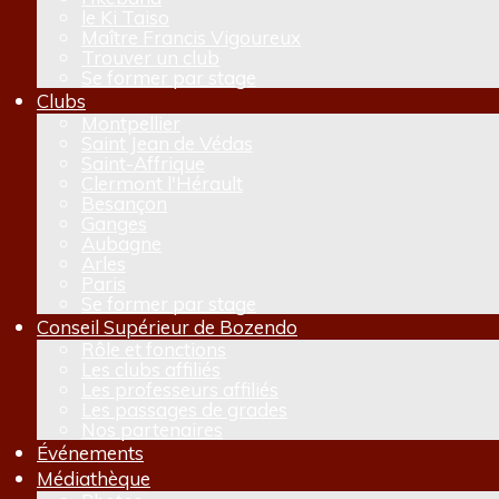
le Ki Taiso
Maître Francis Vigoureux
Trouver un club
Se former par stage
Clubs
Montpellier
Saint Jean de Védas
Saint-Affrique
Clermont l'Hérault
Besançon
Ganges
Aubagne
Arles
Paris
Se former par stage
Conseil Supérieur de Bozendo
Rôle et fonctions
Les clubs affiliés
Les professeurs affiliés
Les passages de grades
Nos partenaires
Événements
Médiathèque