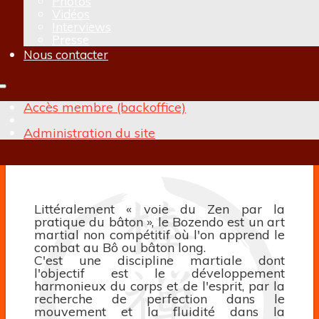
Photos
Vidéos
Interviews
Presse
Nous contacter
Rechercher
Accès membre (backoffice)
Administration du site
Littéralement « voie du Zen par la
pratique du bâton », le Bozendo est un art
martial non compétitif où l'on apprend le
combat au Bô ou bâton long.
C'est une discipline martiale dont
l'objectif est le développement
harmonieux du corps et de l'esprit, par la
recherche de perfection dans le
mouvement et la fluidité dans la